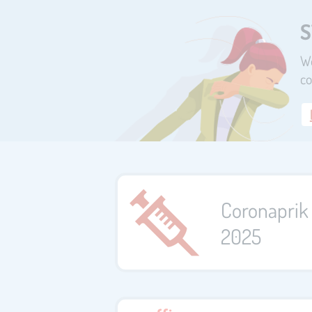
S
We
co
Coronaprik 
2025